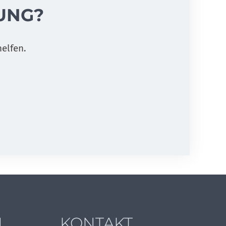
UNG?
elfen.
N
KONTAKT