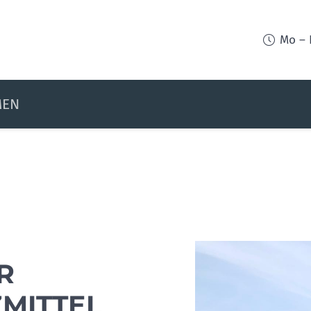
Mo – 
MEN
R
­MITTEL